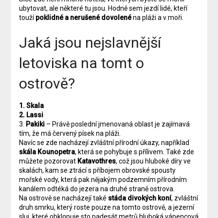
ubytovat, ale některé tu jsou. Hodně sem jezdí lidé, kteří
touží
poklidné a nerušené dovolené
na pláži a v moři.
Jaká jsou nejslavnější
letoviska na tomt o
ostrově?
1.
Skala
2.
Lassi
3.
Pakiki
– Právě poslední jmenovaná oblast je zajímavá
tím, že má červený písek na pláži.
Navíc se zde nacházejí zvláštní přírodní úkazy, například
skála Kounopetra
, která se pohybuje s přílivem. Také zde
můžete pozorovat
Katavothres
, což jsou hluboké díry ve
skalách, kam se ztrácí s příbojem obrovské spousty
mořské vody, která pak nějakým podzemním přírodním
kanálem odtéká do jezera na druhé straně ostrova.
Na ostrově se nacházejí také
stáda divokých koní
, zvláštní
druh smrku, který roste pouze na tomto ostrově, a jezerní
sluj, které obklopuje sto padesát metrů hluboká vápencová