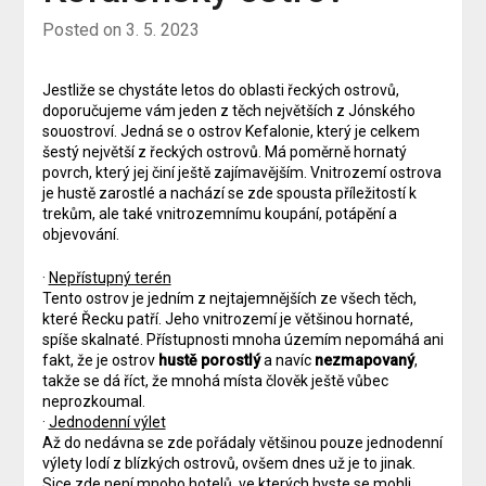
Posted on
3. 5. 2023
Jestliže se chystáte letos do oblasti řeckých ostrovů,
doporučujeme vám jeden z těch největších z Jónského
souostroví. Jedná se o ostrov Kefalonie, který je celkem
šestý největší z řeckých ostrovů. Má poměrně hornatý
povrch, který jej činí ještě zajímavějším. Vnitrozemí ostrova
je hustě zarostlé a nachází se zde spousta příležitostí k
trekům, ale také vnitrozemnímu koupání, potápění a
objevování.
·
Nepřístupný terén
Tento ostrov je jedním z nejtajemnějších ze všech těch,
které Řecku patří. Jeho vnitrozemí je většinou hornaté,
spíše skalnaté. Přístupnosti mnoha územím nepomáhá ani
fakt, že je ostrov
hustě porostlý
a navíc
nezmapovaný
,
takže se dá říct, že mnohá místa člověk ještě vůbec
neprozkoumal.
·
Jednodenní výlet
Až do nedávna se zde pořádaly většinou pouze jednodenní
výlety lodí z blízkých ostrovů, ovšem dnes už je to jinak.
Sice zde není mnoho hotelů, ve kterých byste se mohli