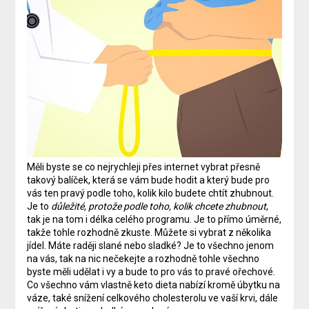
Měli byste se co nejrychleji přes internet vybrat přesně
takový balíček, která se vám bude hodit a který bude pro
vás ten pravý podle toho, kolik kilo budete chtít zhubnout.
Je to
důležité, protože podle toho, kolik chcete zhubnout
,
tak je na tom i délka celého programu. Je to přímo úměrné,
takže tohle rozhodně zkuste. Můžete si vybrat z několika
jídel. Máte raději slané nebo sladké? Je to všechno jenom
na vás, tak na nic nečekejte a rozhodně tohle všechno
byste měli udělat i vy a bude to pro vás to pravé ořechové.
Co všechno vám vlastně keto dieta nabízí kromě úbytku na
váze, také snížení celkového cholesterolu ve vaší krvi, dále