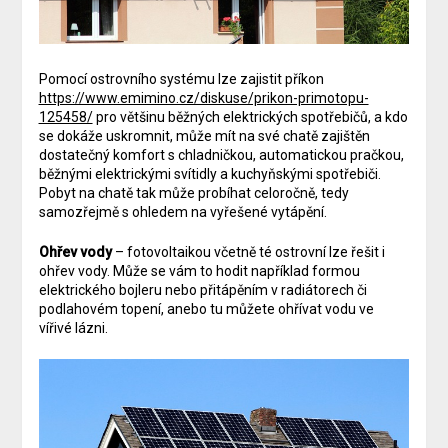
Pomocí ostrovního systému lze zajistit příkon
https://www.emimino.cz/diskuse/prikon-primotopu-
125458/
pro většinu běžných elektrických spotřebičů, a kdo
se dokáže uskromnit, může mít na své chatě zajištěn
dostatečný komfort s chladničkou, automatickou pračkou,
běžnými elektrickými svítidly a kuchyňskými spotřebiči.
Pobyt na chatě tak může probíhat celoročně, tedy
samozřejmě s ohledem na vyřešené vytápění.
Ohřev vody
– fotovoltaikou včetně té ostrovní lze řešit i
ohřev vody. Může se vám to hodit například formou
elektrického bojleru nebo přitápěním v radiátorech či
podlahovém topení, anebo tu můžete ohřívat vodu ve
vířivé lázni.