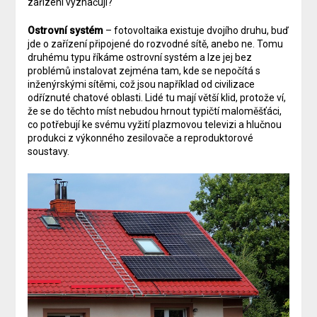
zařízení vyznačují?
Ostrovní systém
– fotovoltaika existuje dvojího druhu, buď
jde o zařízení připojené do rozvodné sítě, anebo ne. Tomu
druhému typu říkáme ostrovní systém a lze jej bez
problémů instalovat zejména tam, kde se nepočítá s
inženýrskými sítěmi, což jsou například od civilizace
odříznuté chatové oblasti. Lidé tu mají větší klid, protože ví,
že se do těchto míst nebudou hrnout typičtí maloměšťáci,
co potřebují ke svému vyžití plazmovou televizi a hlučnou
produkci z výkonného zesilovače a reproduktorové
soustavy.