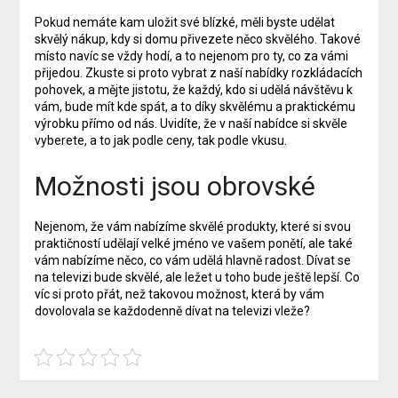
Pokud nemáte kam uložit své blízké, měli byste udělat
skvělý nákup, kdy si domu přivezete něco skvělého. Takové
místo navíc se vždy hodí, a to nejenom pro ty, co za vámi
přijedou. Zkuste si proto vybrat z naší nabídky
rozkládacích
pohovek
, a mějte jistotu, že každý, kdo si udělá návštěvu k
vám, bude mít kde spát, a to díky skvělému a praktickému
výrobku přímo od nás. Uvidíte, že v naší nabídce si skvěle
vyberete, a to jak podle ceny, tak podle vkusu.
Možnosti jsou obrovské
Nejenom, že vám nabízíme skvělé produkty, které si svou
praktičností udělají velké jméno ve vašem ponětí, ale také
vám nabízíme něco, co vám udělá hlavně radost. Dívat se
na televizi bude skvělé, ale ležet u toho bude ještě lepší. Co
víc si proto přát, než takovou možnost, která by vám
dovolovala se každodenně dívat na televizi vleže?