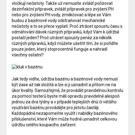
vločkují nečistoty. Takže už nemusíte zvlášť pořizovat
dezinfekční přípravek, zvlášť přípravek pro zvýšení PH
nebo pro zvýšení PH vody, změkčovač a lépe se Vám
budou z bazénové vody odstraňovat mechanické
nečistoty a to se přece vyplatí. Proč ztrácet spoustu času s
odměřování dávek různých přípravků, když Vám k údržbě
postačí jeden? Proč utrácet spousty peněz za několik
různých přípravků, když můžete ušetřit tím, že si pořídíte
pouze jeden, který stoprocentně funguje a nahradí
všechny ostatní?
Jak tedy vidíte, údržba bazénu a bazénové vody nemusí
být zase až tak složitá a lze si ji usnadnit a přitom ne na
úkor kvality. Samozřejmě, že provádět pravidelnou kontrolu
za pomocí testerů byste měli opravdu pravidelně alespoň
jednou za dva týdny a v případě teplejších dnů či většího
využívání bazénu provádějte pro jistotu častěji.
Každopádně nezapomeňte využít i nabídky bazénového
příslušenství, které Vám může hodně usnadnit celkovou
údržbu celého koupacího zařízení.