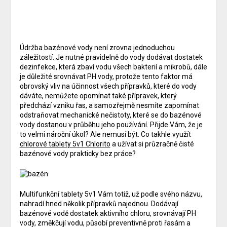
Údržba bazénové vody není zrovna jednoduchou
záležitostí. Je nutné pravidelně do vody dodávat dostatek
dezinfekce, která zbaví vodu všech bakterií a mikrobů, dále
je důležité srovnávat PH vody, protože tento faktor má
obrovský vliv na účinnost všech přípravků, které do vody
dáváte, nemůžete opomínat také přípravek, který
předchází vzniku řas, a samozřejmě nesmíte zapomínat
odstraňovat mechanické nečistoty, které se do bazénové
vody dostanou v průběhu jeho používání. Přijde Vám, že je
to velmi nároční úkol? Ale nemusí být. Co takhle využít
chlorové tablety 5v1 Chlorito
a užívat si průzračně čisté
bazénové vody prakticky bez práce?
Multifunkční tablety 5v1 Vám totiž, už podle svého názvu,
nahradí hned několik přípravků najednou. Dodávají
bazénové vodě dostatek aktivního chloru, srovnávají PH
vody, změkčují vodu, působí preventivně proti řasám a