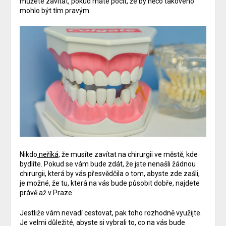
můžete zavítat, pokud máte pocit, že by něco takového
mohlo být tím pravým.
Nikdo
neříká
, že musíte zavítat na chirurgii ve městě, kde
bydlíte. Pokud se vám bude zdát, že jste nenašli žádnou
chirurgii, která by vás přesvědčila o tom, abyste zde zašli,
je možné, že tu, která na vás bude působit dobře, najdete
právě až v Praze.
Jestliže vám nevadí cestovat, pak toho rozhodně využijte.
Je velmi důležité, abyste si vybrali to, co na vás bude