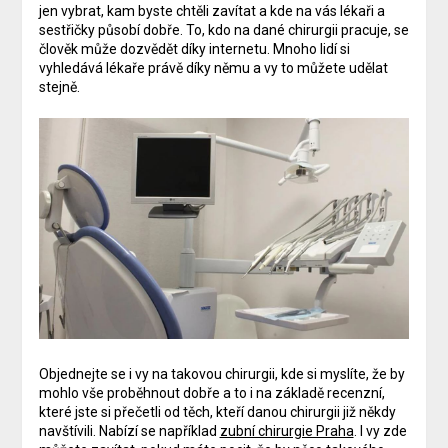
jen vybrat, kam byste chtěli zavítat a kde na vás lékaři a
sestřičky působí dobře. To, kdo na dané chirurgii pracuje, se
člověk může dozvědět díky internetu. Mnoho lidí si
vyhledává lékaře právě díky němu a vy to můžete udělat
stejně.
Objednejte se i vy na takovou chirurgii, kde si myslíte, že by
mohlo vše proběhnout dobře a to i na základě recenzní,
které jste si přečetli od těch, kteří danou chirurgii již někdy
navštívili.
Nabízí se například
zubní chirurgie Praha
. I vy zde